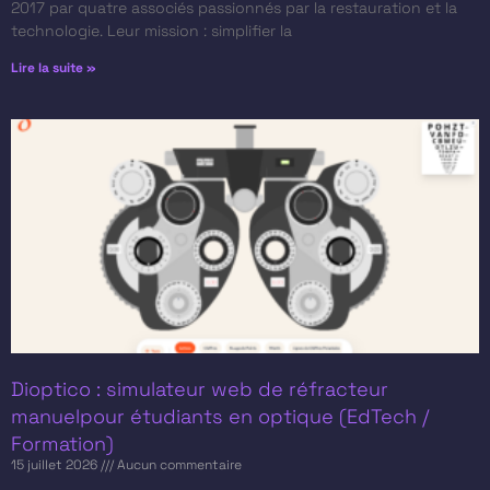
2017 par quatre associés passionnés par la restauration et la
technologie. Leur mission : simplifier la
Lire la suite »
Dioptico : simulateur web de réfracteur
manuelpour étudiants en optique (EdTech /
Formation)
15 juillet 2026
Aucun commentaire