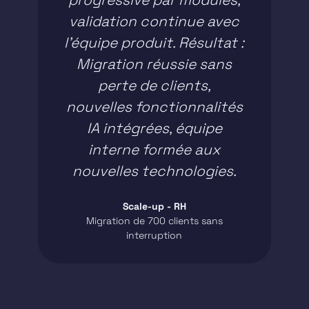
e
progressive par modules,
ar
cinq
validation continue avec
pr
on"
l'équipe produit. Résultat :
Im
Migration réussie sans
tec
s chez
perte de clients,
fon
nouvelles fonctionnalités
pa
IA intégrées, équipe
interne formée aux
nouvelles technologies.
Scale-up - RH
Migration de 700 clients sans
interruption