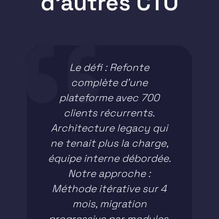
d'autres CTO
rie,
Le défi : Refonte
s,
complète d'une
rap
qui
plateforme avec 700
tec
essus
clients récurrents.
d'a
n :
Architecture legacy qui
pour
ne tenait plus la charge,
m
équipe interne débordée.
s
Notre approche :
dév
"La
Méthode itérative sur 4
tion
mois, migration