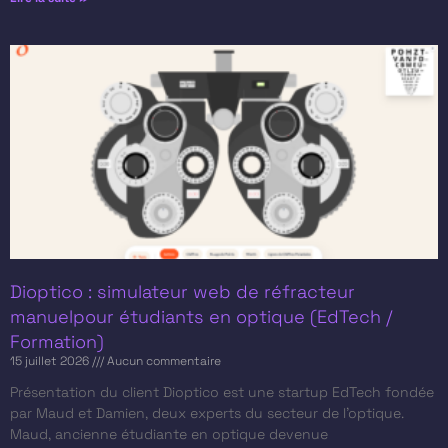
Dioptico : simulateur web de réfracteur
manuelpour étudiants en optique (EdTech /
Formation)
15 juillet 2026
Aucun commentaire
Présentation du client​ Dioptico est une startup EdTech fondée
par Maud et Damien, deux experts du secteur de l’optique.
Maud, ancienne étudiante en optique devenue