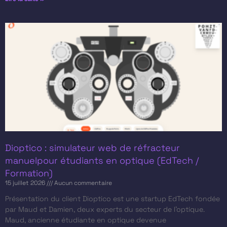
Dioptico : simulateur web de réfracteur
manuelpour étudiants en optique (EdTech /
Formation)
15 juillet 2026
Aucun commentaire
Présentation du client​ Dioptico est une startup EdTech fondée
par Maud et Damien, deux experts du secteur de l’optique.
Maud, ancienne étudiante en optique devenue