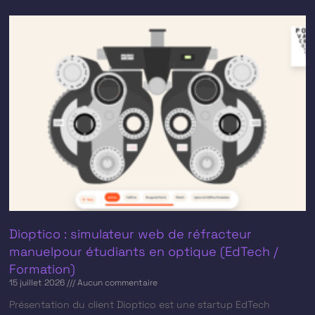
Dioptico : simulateur web de réfracteur
manuelpour étudiants en optique (EdTech /
Formation)
15 juillet 2026
Aucun commentaire
Présentation du client​ Dioptico est une startup EdTech