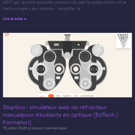
2017 par quatre associés passionnés par la restauration et la
technologie. Leur mission : simplifier la
Lire la suite »
Dioptico : simulateur web de réfracteur
manuelpour étudiants en optique (EdTech /
Formation)
15 juillet 2026
Aucun commentaire