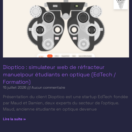
Dioptico : simulateur web de réfracteur
manuelpour étudiants en optique (EdTech /
Formation)
15 juillet 2026
Aucun commentaire
Présentation du client​ Dioptico est une startup EdTech fondée
par Maud et Damien, deux experts du secteur de l’optique.
Maud, ancienne étudiante en optique devenue
Lire la suite »