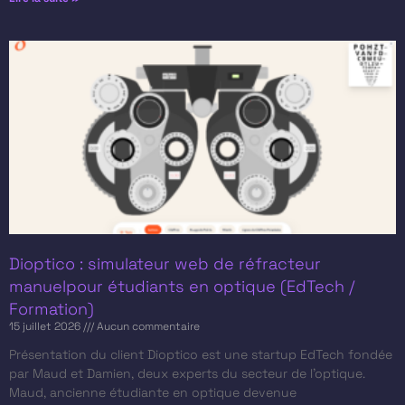
Dioptico : simulateur web de réfracteur
manuelpour étudiants en optique (EdTech /
Formation)
15 juillet 2026
Aucun commentaire
Présentation du client​ Dioptico est une startup EdTech fondée
par Maud et Damien, deux experts du secteur de l’optique.
Maud, ancienne étudiante en optique devenue