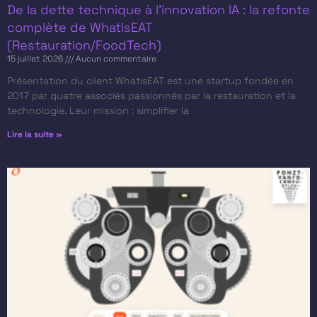
De la dette technique à l’innovation IA : la refonte
complète de WhatisEAT
(Restauration/FoodTech)
15 juillet 2026
Aucun commentaire
Présentation du client​ WhatisEAT est une startup fondée en
2017 par quatre associés passionnés par la restauration et la
technologie. Leur mission : simplifier la
Lire la suite »