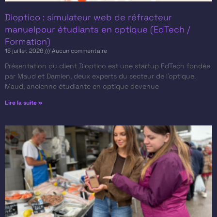
Dioptico : simulateur web de réfracteur
manuelpour étudiants en optique (EdTech /
Formation)
15 juillet 2026
Aucun commentaire
Présentation du client​ Dioptico est une startup EdTech fondée
par Maud et Damien, deux experts du secteur de l’optique.
Maud, ancienne étudiante en optique devenue
Lire la suite »