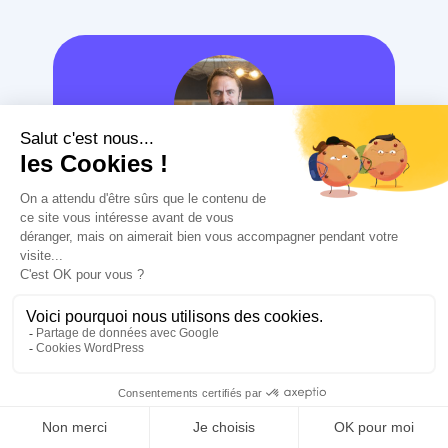
Manuel AGARD
Ingénieur de formation, je me définis
comme un passionné des nouvelles
technologies et du monde digital.
J'entreprends pour relever de
nouveaux challenges toujours plus
ambitieux, avec toujours l'envie de
découvrir de nouvelles approches et
concepts pour contribuer aux
succès de mes clients par le biais de
l'innovation technologique.